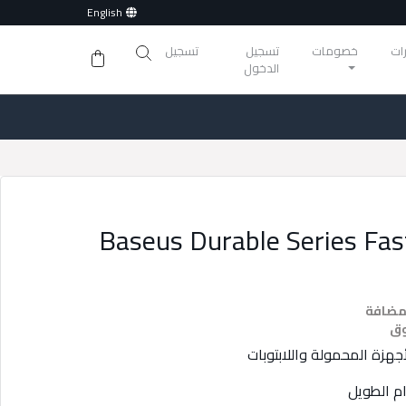
English
ات
خصومات
تسجيل
تسجيل
الدخول
Baseus Durable Series Fas
مضافة
وق
ام الطويل