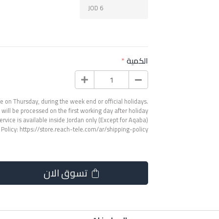
JOD 6
الكمية
 on Thursday, during the week end or official holidays.
will be processed on the first working day after holiday.
ervice is available inside Jordan only (Except for Aqaba).
 Policy:
https://store.reach-tele.com/ar/shipping-policy
تسوق الان