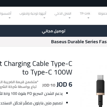
حمولة
TP-Link
المنزل الذكي
أجهزة لوحية ولابتوب
أكسسوار
توصيل مجاني
Baseus Durable Series Fas
t Charging Cable Type-C
to Type-C 100W
JOD 6
*متضمن قيمة الضريبة ال
JOD 10
تباع بواسطة شركة الشر
يدعم الشحن السريع PD بقوة 100 واط للأجهزة المحمولة واللابتوبات
تصميم متين بنايلون مضفّر لتحمّل الاستخد