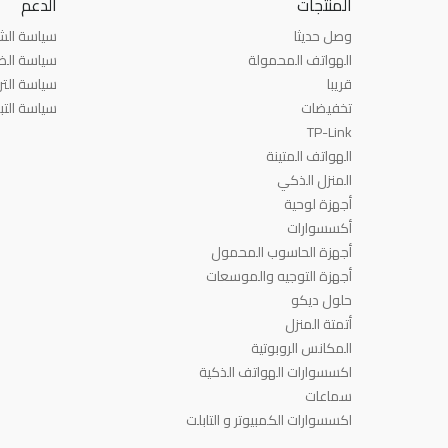
المنتجات
الدعم
وصل حديثا
سياسة ال
الهواتف المحمولة
سياسة الض
قريبا
سياسة التر
تخفيضات
سياسة التب
TP-Link
الهواتف المتينة
المنزل الذكي
أجهزة لوحية
أكسسوارات
أجهزة الحاسوب المحمول
أجهزة التوجيه والموسعات
حلول ديكو
أتمتة المنزل
المكانس الروبوتية
اكسسوارات الهواتف الذكية
سماعات
اكسسوارات الكمبيوتر و التابلت