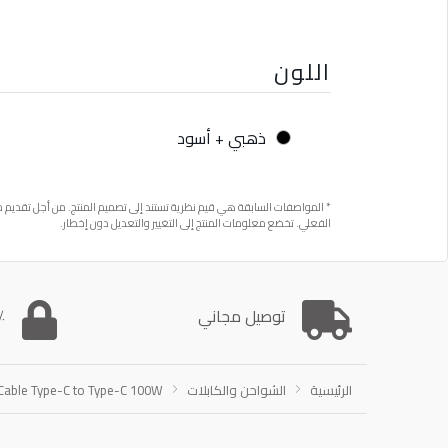
اللون
ذهبي + أسود
* المواصفات السابقة هي قيم نظرية تستند إلى تصميم المنتج. من أجل تقدي
الفعلي. تخضع معلومات المنتج إلى التغيير والتعديل دون إخطار.
توصيل مجاني
00٪
الرئيسية
الشواحن والكابلات
 Cable Type-C to Type-C 100W