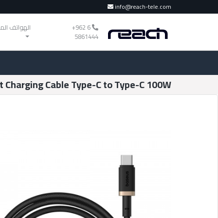
info@reach-tele.com
‎+962 6
الهواتف الم
5861444
t Charging Cable Type-C to Type-C 100W