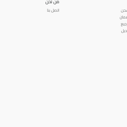
من نحن
شحن
اتصل بنا
مان
جيع
ديل