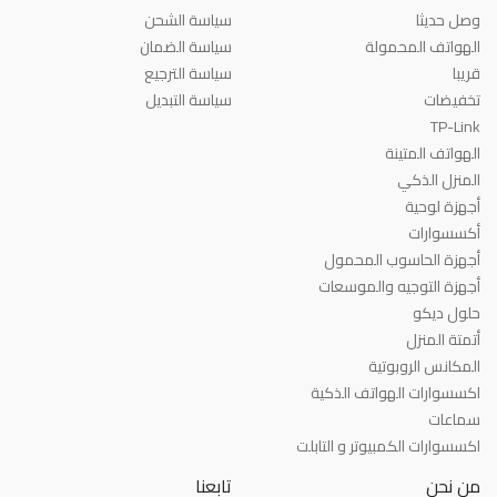
وصل حديثا
سياسة الشحن
الهواتف المحمولة
سياسة الضمان
قريبا
سياسة الترجيع
تخفيضات
سياسة التبديل
TP-Link
الهواتف المتينة
المنزل الذكي
أجهزة لوحية
أكسسوارات
أجهزة الحاسوب المحمول
أجهزة التوجيه والموسعات
حلول ديكو
أتمتة المنزل
المكانس الروبوتية
اكسسوارات الهواتف الذكية
سماعات
اكسسوارات الكمبيوتر و التابلت
من نحن
تابعنا