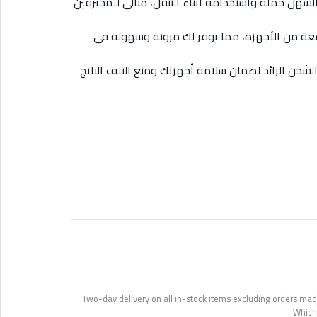
هل حمله واستخدامه أثناء التنقل، مثالي للمحترفين
 من الأجهزة، مما يوفر لك مرونة وسهولة في
لشحن الزائد لضمان سلامة أجهزتك ومنع التلف الناتج
Two-day delivery on all in-stock items excluding orders made
Which 