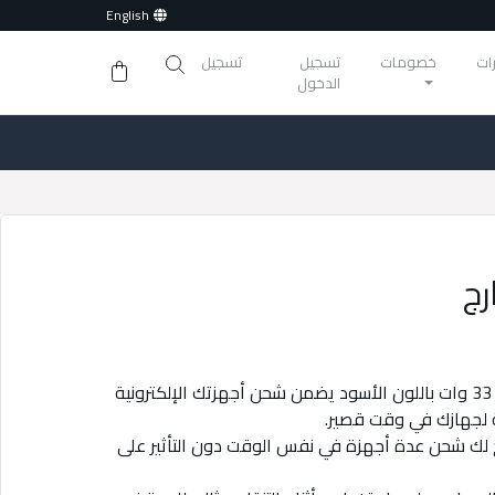
English
ات
خصومات
تسجيل
تسجيل
الدخول
شحن سريع : شاحن Tecno Adapter بقدرة 33 وات باللون الأسود يضمن شحن أجهزتك الإلكترونية
 لجهازك في وقت قصير.
ح لك شحن عدة أجهزة في نفس الوقت دون التأثير على