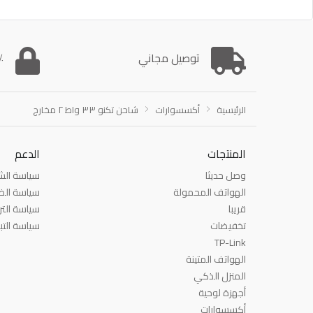
توصيل مجاني
00٪
الرئيسية
أكسسوارات
شاحن تكنو ٣٣ واط ٢ مخارج
المنتجات
الدعم
وصل حديثا
سياسة ال
الهواتف المحمولة
سياسة الض
قريبا
سياسة التر
تخفيضات
سياسة التب
TP-Link
الهواتف المتينة
المنزل الذكي
أجهزة لوحية
أكسسوارات