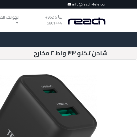
info@reach-tele.com
‎+962 6
الهواتف الم
5861444
شاحن تكنو ٣٣ واط ٢ مخارج