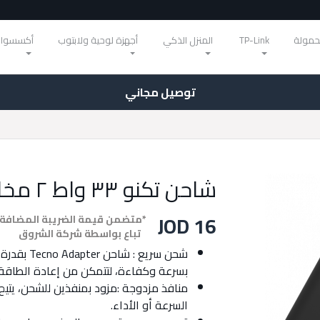
حمولة
TP-Link
المنزل الذكي
أجهزة لوحية ولابتوب
أكسسوار
توصيل مجاني
شاحن تكنو ٣٣ واط ٢ مخارج
JOD 16
*متضمن قيمة الضريبة المضافة
تباع بواسطة شركة الشروق
بسرعة وكفاءة، لتتمكن من إعادة الطاقة
منافذ مزدوجة :مزود بمنفذين للشحن، يتي
السرعة أو الأداء.