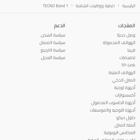
الرئيسية
اغطية وواقيات الشاشة
TECNO Band 1
المنتجات
الدعم
وصل حديثا
سياسة الشحن
الهواتف المحمولة
سياسة الضمان
قريبا
سياسة الترجيع
تخفيضات
سياسة التبديل
TP-Link
الهواتف المتينة
المنزل الذكي
أجهزة لوحية
أكسسوارات
أجهزة الحاسوب المحمول
أجهزة التوجيه والموسعات
حلول ديكو
أتمتة المنزل
المكانس الروبوتية
اكسسوارات الهواتف الذكية