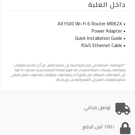
داخل العلبة
• AX1500 Wi-Fi 6 Router MR62X
• Power Adapter
• Quick Installation Guide
• RJ45 Ethernet Cable
* المواصفات السابقة هي قيم نظرية تستند إلى تصميم المنتج. من أجل تقديم معلومات
ومواصفات وسمات دقيقة للمنتجات، قد تقوم الشركة المصنعة بإجراء تعديلات لحظية
على المواصفات السابقة، حتى تطابق أداء ومواصفات ومؤشرات ومحتويات المنتج الفعلي.
تخضع معلومات المنتج إلى التغيير والتعديل دون إخطار.
توصيل مجاني
100٪ آمن الدفع