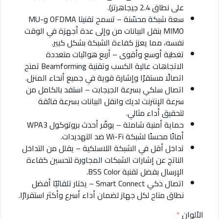
على نطاق 2.4 جيجاهرتز).
سعة شبكة محسّنة – تسمح تقنيتا OFDMA وMU-
MIMO بنقل البيانات من وإلى عدة أجهزة في الوقت
نفسه، مما يعزز كفاءة الشبكة بشكل كبير.
تغطية أوسع وأقوى – أربع هوائيات متعددة
الاتجاهات عالية الكسب وتقنية Beamforming تمنح
اتصالًا مستقرًا وإشارة قوية في جميع أنحاء المنزل.
اتصال سلكي بسرعة الجيجابت – استفد بالكامل من
سرعة الإنترنت لديك وانقل البيانات بسرعة فائقة
لتحقيق أداء مثالي.
حماية أمنية شاملة – يوفّر أحدث بروتوكول WPA3
أمانًا محسنًا لشبكة Wi-Fi ضد التهديدات.
تداخل أقل في الشبكة اللاسلكية – يقلل من التداخل
الناتج عن إشارات الشبكات المجاورة لتحسين كفاءة
الإرسال بفضل تقنية BSS Color.
اتصال ذكي Smart Connect – يختار تلقائيًا أفضل
نطاق متاح لكل جهاز لضمان أداء أسرع وأكثر استقرارًا.
الألوان