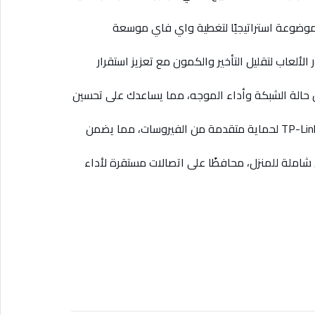
موضوعة استراتيجيًا لتغطية واي فاي موسعة
الألعاب لتقليل التأخير والكمون مع تعزيز استقرار
حالة الشبكة وأداء الموجه، مما يساعدك على تحسين
حماية شبكة قوية: مزود بـ TP-Link HomeShield لحماية متقدمة من الفيروسات، مما يضمن
ة واي فاي شاملة للمنزل، محافظًا على اتصالات مستقرة لأداء