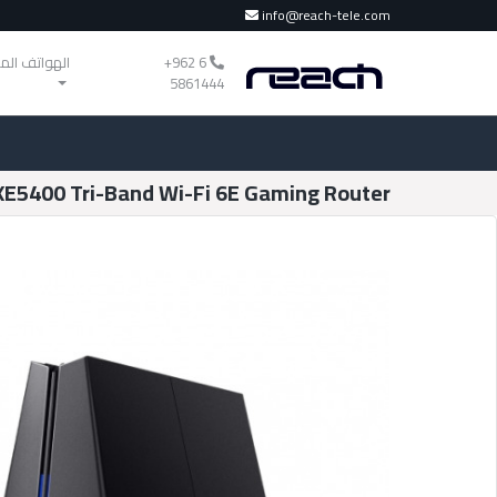
info@reach-tele.com
‎+962 6
الهواتف الم
5861444
AXE5400 Tri-Band Wi-Fi 6E Gaming Router