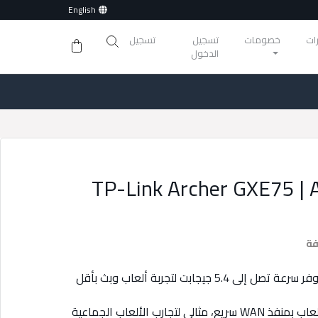
English
ات
خصومات
تسجيل
تسجيل
الدخول
TP-Link Archer GXE75 | 
فة
واي فاي ثلاثي النطاق 6E بسرعة عالية: يوفر سرعة تصل إلى 5.4 جيجابت لتجربة ألعاب وبث بأقل
منفذ متعدد الجيجابت 2.5G: يعزز شبكة الألعاب بمنفذ WAN سريع، مثالي لتجارب الألعاب الجماعية