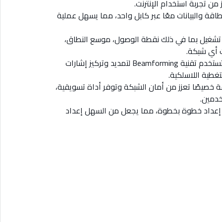
من تجربة استخدام الإنترنت.
سلبي لنقل الطاقة والبيانات معًا عبر كابل واحد، مما يسهل عملية
 تشغيل بما في ذلك نقطة الوصول، موسع النطاق،
: مجهز بأربع هوائيات ثابتة تستخدم تقنية Beamforming لتمديد وتركيز إشارات
طية اللاسلكية.
خصيصًا تعزز من أمان الشبكة وتوفر أداة تسويقية،
خدمين.
ية إعداد خطوة بخطوة، مما يجعل من السهل إعداد