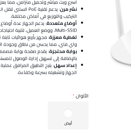
أسرع وبث مباشر وتحميل متزامن، مما يعزز 
نشر مرن
: يدعم تقنية PoE ال
التركيب والتوزيع في أماكن مختلفة.
أوضاع متعددة
: يدعم الجهاز عدة أوضاع
Multi-SSID، ووضع العميل، لتلبية احتياجات أي شبكة.
تغطية معززة
واي فاي، مما يحسن من نطاق وجودة التغ
بوابة محتجزة
: يقدم صفحة بوابة مصممة 
بالإضافة إلى تسهيل إدارة الوصول للمست
إعداد سهل
: يتيح التطبيق المرافق عمل
الجهاز وتشغيله بسرعة وكفاءة.
الألوان
أبيض