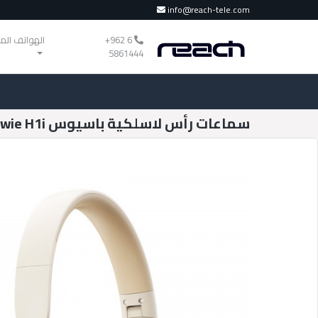
info@reach-tele.com
‎+962 6
الهواتف الم
5861444
سماعات رأس لاسلكية باسيوس Bowie H1i