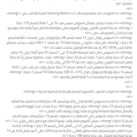
عملكم:</p>
<ul>
<li><strong>الموزعات الاحترافية ومحطات الـ Docking Stations المتكاملة تايب سي:</strong>
<ul>
<li><strong>ديسك دوكينج ستيشن باسيوس سبيس ميت 10 في 1 للماك (بسعر 179 دينار):
</strong> محطة العمل الأقوى بهيكل ألمنيوم متين، متوافقة بالكامل مع أنظمة ماك وويندوز
وتدعم الشحن السريع تايب سي.</li>
<li><strong>باسيوس بورتال جوي 13 منفذ (بسعر 86 دينار) وبورتال جوي للشاشات الثلاثية (بسعر
49 دينار):</strong> نقل بيانات صاروخي بسرعة 10Gbps عبر منافذ USB 3.1، إيثرنت جيجابت مستقر،
طاقة شحن PD 100W، ودعم دقة 4K لتوصيل شاشات متعددة.</li>
<li><strong>باسيوس متال جليم السلسلة الثانية 10 في 1 (بسعر 81 دينار)، أولترا جوي 10 منافذ
(بسعر 47 دينار)، ومتال جليم 7 منافذ (بسعر 33 دينار):</strong> ميزات متطورة تشمل زراً مخصصاً
لقفل الشاشة الفوري، وقارئ كروت الذاكرة SD/TF في وقت واحد.</li>
<li><strong>سلسلة باسيوس لايت 6 منافذ (بسعر 31 دينار)، محول إيثرنت من تايب سي لـ RJ45
(بسعر 14 دينار)، ووصلة إنجينويتي ميني OTG لـ USB-A بسرعة 10Gbps (بسعر 5 دنانير):</strong>
أدوات توسيع مدمجة وسريعة جداً مثالية للتنقل والسفر.</li>
</ul>
</li>
<li><strong>قواعد اللابتوب الألمنيوم الصحية والإضاءة المكتبية الذكية:</strong>
<ul>
<li><strong>قاعدة باسيوس القابلة للطي والتدوير (بسعر 36 دينار) والقاعدة المعدنية القابلة
للتعديل (بسعر 33 دينار):</strong> تدوير كامل بزاوية 360 درجة، فتحات تبريد لتهوية اللابتوب،
وأسطح مطاطية مانعة للانزلاق لحماية جهازك ورقبتك أثناء العمل.</li>
<li><strong>ستاند باسيوس عالي الاستقرار بـ 4 مستويات (بسعر 19 دينار) وستاند سليم النحيف
(بسعر 9 دنانير):</strong> هيكل ألمنيوم ممتاز وثابت يمنع الاهتزاز مع لاصق خلفي قوي جداً.</li>
<li><strong>مصباح باسيوس المكتبي الذكي القابل للطي (بسعر 39 دينار):</strong> إضاءة
مريحة للعين مع مستشعر ضبط سطوع تلقائي، بطارية مدمجة 2200 مللي أمبير تعمل لأكثر من 13
ساعة متواصلة وهيكل مرن يدور بزاوية 180 درجة.</li>