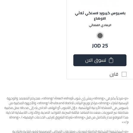
باسيوس كيبورد لاسلكي ثلاثي
الاوضاع
الرمادي الفضائي
JOD 25
تسوق الان
قارن
<p>مرحباً بكم في <strong>ريتش إي شوب (reach eshop)</strong>، متجركم المعتمد والوجهة
الرسمية لشراء <strong>مراكز توزيع البيانات (hubs and docks)</strong> والأجهزة المكتبية من
باسيوس في المملكة الأردنية الهاشمية. حوّل اللابتوب أو الهاتف الخاص بك إلى محطة عمل مكتبية
متكاملة عبر الموزعات متعددة المنافذ فائقة السرعة، القواعد الصحية، والأدوات اللاسلكية الذكية.
هذا الموقع مدار بالكامل من قبل <strong>شركة الشروق لتركيب الخدمات الرقمية</strong>.
</p>
<p>استكشفوا التشكيلة الكاملة لموزعات وملحقات المكاتب المصممة لرفع كفاءة وإنتاجية