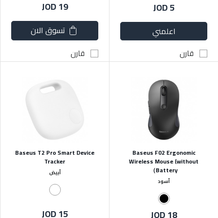
JOD 19
JOD 5
تسوق الان
اعلمني
قارن
قارن
Baseus T2 Pro Smart Device
Baseus F02 Ergonomic
Tracker
Wireless Mouse (without
Battery）
أبيض
أسود
JOD 15
JOD 18