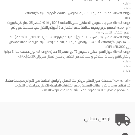
</ul>
</li>
<li><strong>لوحات المفاتيح اللاسلكية، الماوس الصامت وأجهزة التتبع:</strong>
<ul>
<li><strong>كيبورد باسيوس اللاسلكي ثلاثي الأنظمة K01B و K01A (بسعر 25 دينار لكل كيبورد):
</strong> تصميم مريح وموفر للطاقة يدعم الاتصال بـ 3 أجهزة والتنقل بينها بسلاسة مع وضع
النوم التلقائي الذكي.</li>
<li><strong>ماوس باسيوس F02 المريح (بسعر 18 دينار) واللاسلكي F01B ثلاثي الأنظمة (بسعر
14.99 دينار):</strong> أداء سلس بفضل تقنية النقر الصامت وحساسية بصرية فائقة الدقة تصل
إلى 4000 DPI.</li>
<li><strong>جهاز التتبع الذكي باسيوس T2 برو (بسعر 15 دينار):</strong> بوزن خفيف جداً (5 جرام)
ومثالي لتتبع وحماية المفاتيح والمحافظ من الفقدان بمدى فعال يصل إلى 30 متراً.</li>
</ul>
</li>
</ul>
<p><small>*ملاحظة: صور المنتج، عروض بيئة العمل، وتوافق المنافذ هي لأغراض مرجعية فقط.
قد تختلف سرعات نقل البيانات الفعلية ودعم الشاشات الخارجية بناءً على مواصفات اللابتوب
المستخدم وإصدارات الأنظمة وظروف البيئة الفعلية.*</small></p>
توصيل مجاني