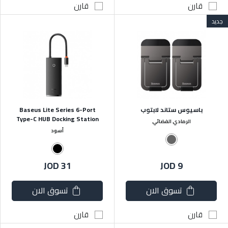
قارن
قارن
جديد
باسيوس ستاند لابتوب
Baseus Lite Series 6-Port
Type-C HUB Docking Station
الرمادي الفضائي
أسود
JOD 31
JOD 9
تسوق الان
تسوق الان
قارن
قارن