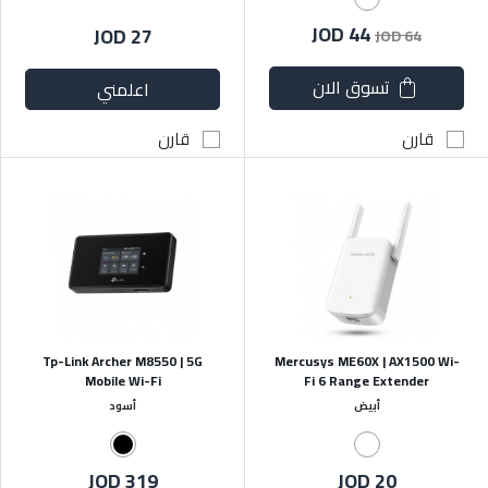
JOD 44
JOD 27
JOD 64
تسوق الان
اعلمني
قارن
قارن
Tp-Link Archer M8550 | 5G
Mercusys ME60X | AX1500 Wi-
Mobile Wi-Fi
Fi 6 Range Extender
أبيض
أسود
JOD 319
JOD 20