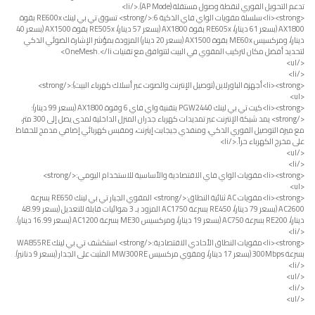
تدعم التحويل الفوري لنقطة وصول مستقلة (AP Mode).</li>
<li><strong>سلسلة مقويات الواي فاي الذكية 6:</strong> تسوق تي بي لينك RE600x بقوة
AX1800 (بسعر 61 دينار)، RE605x بقوة AX1800 (بسعر 57 دينار)، RE505x بقوة AX1500 (بسعر 40
دينار)، ومركسيس ME60x بقوة AX1500 (بسعر 20 دينار) المزودة بمؤشر الإشارة الضوئي الذكي
لتحديد أفضل مكان لتركيب المقوي في البيت لتتوافق مع تقنيات OneMesh.</li>
</ul>
</li>
<li><strong>أجهزة الباورلاين (توصيل الإنترنت والصوت عبر أسلاك كهرباء البيت):</strong>
<ul>
<li><strong>كيت تي بي لينك PGW2440 بتقنية واي فاي 6 وقوة AX1800 (بسعر 99 دينار):
</strong> يمد شبكة الإنترنت عبر تمديدات كهرباء جدران المنزل الداخلية لمدى يصل إلى 300 متر،
مع ميزة التوصيل الفوري الذكي، ومنفذي جيجابت إيثرنت، ومقبس كهربائي إضافي مدمج للحفاظ
على مخرج الكهرباء حراً.</li>
</ul>
</li>
<li><strong>مقويات الواي فاي الاقتصادية والأساسية للاستخدام اليومي:</strong>
<ul>
<li><strong>مقويات AC ثنائية النطاق:</strong> المقوي الجبار تي بي لينك RE650 بسرعة
AC2600 (بسعر 79 دينار)، RE450 بسرعة AC1750 المزود بـ 3 هوائيات قابلة للتعديل (بسعر 48.99
دينار)، RE200 بسرعة AC750 (بسعر 19 دينار)، ومركسيس ME30 بسرعة AC1200 (بسعر 16.99 دينار).
</li>
<li><strong>مقويات النطاق الأحادي الاقتصادية:</strong> استكشف تي بي لينك WA855RE
بسرعة 300Mbps (بسعر 17 دينار)، ومقوي مركسيس MW300RE المثبت على الجدار (بسعر 9 دنانير).
</li>
</ul>
</li>
</ul>