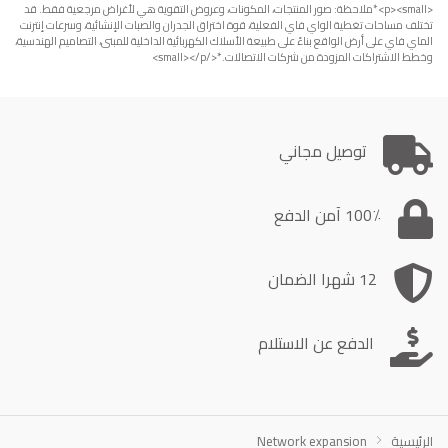
<p><small>*ملاحظة: صور المنتجات، المكونات، وعروض التقوية هي لأغراض مرجعية فقط. قد
تختلف مساحات تغطية الواي فاي الفعلية، قوة اختراق الجدران والصبات الإنشائية، وسرعات إنترنت
الماي فاي على أرض الواقع بناءً على طبيعة الأسلاك الكهربائية الداخلية للمبنى، التصاميم الهندسية،
وخطط الاشتراكات المزودة من شركات الاتصالات.*</small></p>
توصيل مجاني
100٪ آمن الدفع
12 شهرا الضمان
الدفع عن الاستلام
الرئيسية
Network expansion