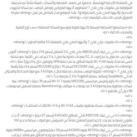
في المملكة الأردنية الهاشمية. تخلصوا من ضعف التغطية والشبكات الميتة تماماً عبر تشكيلتنا
الموثوقة من مقويات واي فاي 7 المتطورة، أجهزة الباورلاين لتوصيل الإنترنت عبر شبكة الكهرباء
الجدارية، وأجهزة الماي فاي المحمولة 5g. هذا الموقع مدار بالكامل من قبل <strong>شركة
الشروق لتركيب الخدمات الرقمية</strong>.</p>
<p>استكشفوا التشكيلة الرسمية لأجهزة تقوية وتوسيع الشبكة المصنفة حسب نوع التقنية
والسرعات الحالية:</p>
<ul>
<li><strong>مقويات واي فاي 7 وأجهزة الماي فاي المتنقلة 5G فائقة التطور:</strong>
<ul>
<li><strong>تي بي لينك أرشر M8550 ماي فاي 5G المتنقل (بسعر 319 دينار):</strong> أقوى
جهاز جيب محمول يدعم إنترنت الـ 5G بسرعات صاروخية تصل لـ 3.4 جيجابت في الثانية، مع شاشة
لمس مدمجة، تقنية Wi-Fi 6E ثلاثية النطاق، يدعم حماية VPN وتوصيل حتى 64 جهازاً معاً.</li>
<li><strong>مقويات تي بي لينك RE235BE (بسعر 70 دينار) و RE225BE (بسعر 64 دينار) بتقنية
واي فاي 7:</strong> لتقوية الإنترنت بسرعات مذهلة تصل لـ 3.6Gbps مع ميزة المحاذاة والتجوال
الذكي EasyMesh ومنافذ سلكية 2.5G/Gigabit سريعة جداً.</li>
<li><strong>راوتر ومرسل مركسيس MR25BE بتقنية Wi-Fi 7 (بسعر 39 دينار):</strong> بنية
شبكات متطورة بسرعة 3.6Gbps مدعومة بـ 4 هوائيات Beamforming ممتازة لتشغيل فيديوهات
8K دون أي تقطيع.</li>
</ul>
</li>
<li><strong>مقويات شبكة متطورة بتقنيات Wi-Fi 6E و Wi-Fi 6 (للأداء المكثف):</strong>
<ul>
<li><strong>تي بي لينك RE815XE ثلاثي النطاق AXE5400 (بسعر 97 دينار):</strong> أحدث
مقوي إشارة يدعم تردد 6 جيجاهرتز المنعزل تماماً عن التشويش مع قنوات عريضة بحجم 160
ميجاهرتز لمضاعفة سرعة النقل.</li>
<li><strong>تي بي لينك RE705x بقوة AX3000 (بسعر 58 دينار) ومقوي مركسيس ME80x بقوة
AX3000 (بسعر 27 دينار):</strong> شواحن طاقة لاسلكية مزدوجة النطاق مع منافذ جيجابت