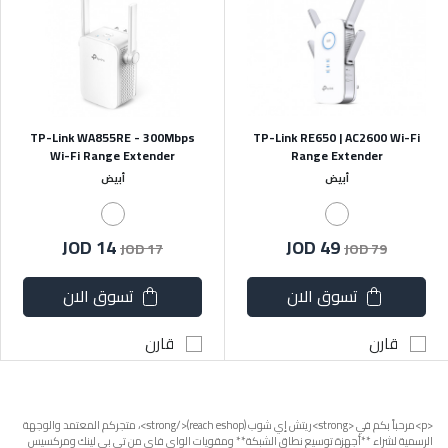
TP-Link WA855RE - 300Mbps
TP-Link RE650 | AC2600 Wi-Fi
Wi-Fi Range Extender
Range Extender
أبيض
أبيض
JOD 14
JOD 49
JOD 17
JOD 79
تسوق الان
تسوق الان
قارن
قارن
<p>مرحباً بكم في <strong>ريتش إي شوب (reach eshop)</strong>، متجركم المعتمد والوجهة
الرسمية لشراء **أجهزة توسيع نطاق الشبكة** ومقويات الواي فاي من تي بي لينك ومركسيس