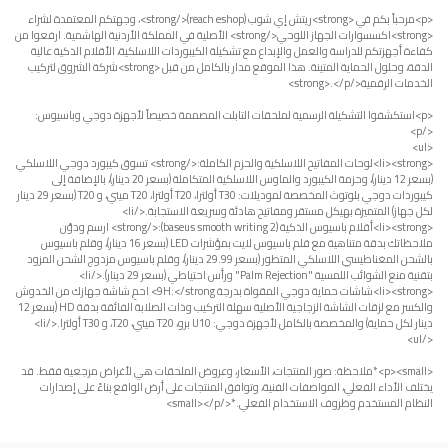
<p>مرحباً بكم في <strong>ريتش إي شوب (reach eshop)</strong>، وجهتكم المعتمدة لشراء
<strong>اكسسوارات الجهاز اللوحي</strong> الأصلية في المملكة الأردنية الهاشمية. ارفعوا من
كفاءة أجهزتكم للدراسة والعمل والإبداع مع تشكيلة الكيبوردات اللاسلكية، الأقلام الذكية عالية
الدقة، وحلول الحماية المتينة. هذا الموقع مدار بالكامل من قبل <strong>شركة الشروق لتركيب
الخدمات الرقمية</strong>.</p>
<p>استكشفوا التشكيلة الرسمية لملحقات التابلت المصممة خصيصاً لأجهزة دوجي وباسيوس:
</p>
<ul>
<li><strong>لوحات المفاتيح اللاسلكية والحزم الكاملة:</strong> تسوق كيبورد دوجي اللاسلكي
(بسعر 12 دينار)، وحزمة الكيبورد والماوس اللاسلكية المتكاملة (بسعر 20 دينار)، بالإضافة إلى
كيبوردات دوجي بلوتوث المخصصة لموديلات: T30 أولترا، T20 أولترا، T20 ميني، و T20 (بسعر 29 دينار
لكل جهاز) المتميزة بهيكل مستقر ومفاتيح هادئة وسريعة الاستجابة.</li>
<li><strong>أقلام باسيوس الذكية (baseus smooth writing 2):</strong> ارسم ودوّن
ملاحظاتك بدقة متناهية مع قلم باسيوس لايت بمؤشرات LED (بسعر 16 دينار)، وقلم باسيوس
بالشحن المغناطيسي اللاسلكي المتطور (بسعر 29.99 دينار)، وقلم باسيوس مزدوج الشحن المزود
بتقنية منع الشوائب اللمسية "Palm Rejection" ورأس احتياطي (بسعر 29 دينار).</li>
<li><strong>شاشات حماية دوجي المقواة بدرجة 9H:</strong> احمِ شاشة جهازك من الخدوش
والكسر مع لزقات الشاشة الزجاجية الأصلية سهلة التركيب وذات الصلابة الفائقة بدقة HD (بسعر 12
دينار لكل حماية) والمخصصة بالكامل لأجهزة دوجي: U10 برو، T20 ميني، T20، و T30 أولترا.</li>
</ul>
<p><small>*ملاحظة: صور المنتجات، الأسعار، وعروض الملحقات هي لأغراض مرجعية فقط. قد
يختلف الأداء الفعلي، المواصفات الفنية، وتوافق المنتجات على أرض الواقع بناءً على إصدارات
النظام المستخدم وظروف الاستخدام الفعلي.*</small></p>